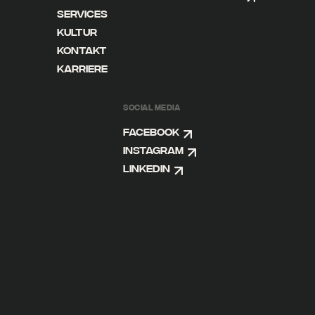
Services
Kultur
Kontakt
Karriere
SOCIAL MEDIA
Facebook
Instagram
Linkedin
DE
EN
FB
IG
LI
IMPRESSUM
DISCLAIMER
DATENSCHUTZ
AGB