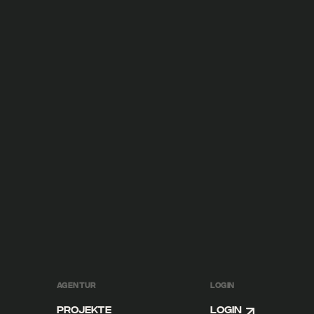
PROJEKT ANSEHEN
PROJEKTÜBERSICHT
AGENTUR
LOGIN
Projekte
Login