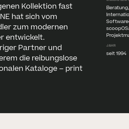
genen Kollektion fast
Beratung,
Internati
INE hat sich vom
Softwar
ndler zum modernen
scoopOS#
Projekt
r entwickelt.
riger Partner und
Jahr
seit 1994
erem die reibungslose
onalen Kataloge – print