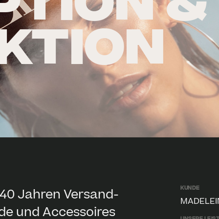
PTION &
KTION
Kunde
r 40 Jahren Versand-
MADELEI
de und Accessoires
Unsere Leis